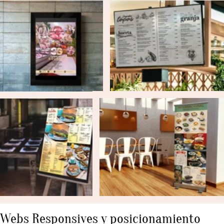
P.I. Can Bernades
Santa Perpétua de Mogoda
08130 BARCELONA
Telf.
0034 696 868 387
Síguenos en:
#
INSTAGRAM
#
FACEBOOK
#
LINKEDIN
#
TWITTER
#
BEHANCE
Política de privacidad
© xavimoyastudio 2020
web desarrollada por
www.xavimoyastudio.com