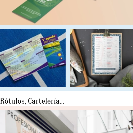
Si te ha gustado lo que has visto,
es el momento de conocernos.
¿Necesitas nuestros
servicios de fotografía
gastronómica, fotografía industrial, fotografía
corporativa, fotografía ecommerce, fotografía de
interiorismo o arquitectura?
¿Quizá necesites videos corporativos / publicitarios?
Estamos en Barcelona ubicados en Santa Perpétua
de Mogoda (Barcelona) pero nos acercamos a
donde nos lleves.
Ponte en contacto con nosotros
rellenando el