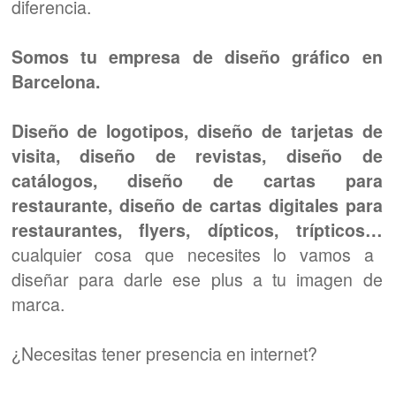
¿Necesitas tener presencia en internet?
Si no estás en internet no eres nadie y lo
sabes… por este motivo vamos a
diseñar,
, sea
programar y desarrollar tu página web
del sector que sea, tienda online, informativa…
además disponemos de
un gran equipo de
que se va a encargar de
posicionamiento SEO
posicionar tu página web en las primera páginas
de Google.
Te ofrecemos un
servicio completo de
fotografía profesional y diseño gráfico en
solo tienes que
Barcelona y Vallés Occidental,
contarnos que necesitas y nosotros haremos el
resto.
Imagen corporativa, logotipos,
tarjetas de visita…