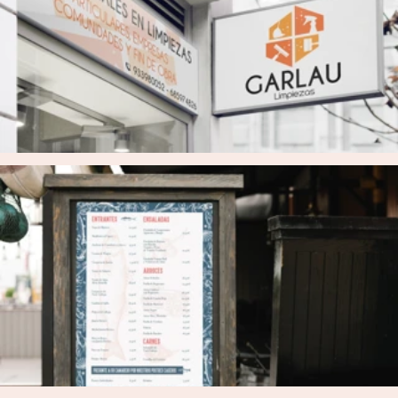
, estaremos encantados de
siguiente formulario
poder atenderte.
This site is protected by reCAPTCHA and the Google
Privacy Policy
and
Terms of Service
apply.
Carrer Montsià 13